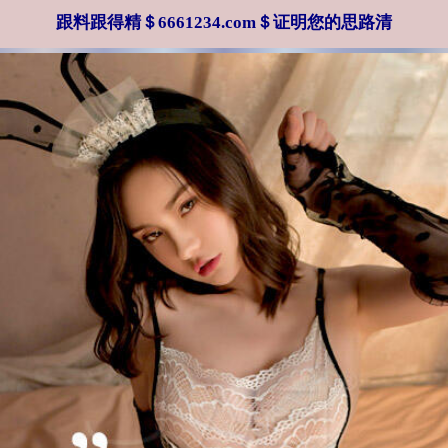
跟料跟得精＄6661234.com＄证明您的思路清