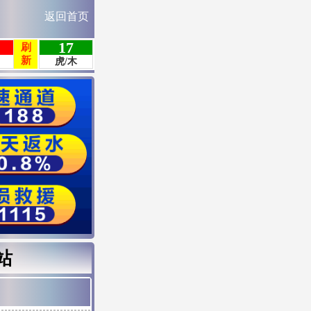
返回首页
站