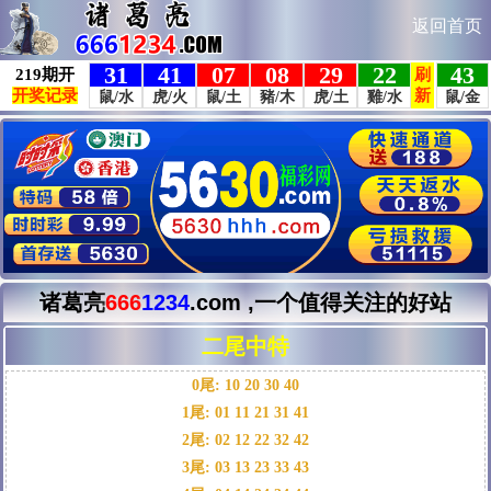
返回首页
诸葛亮
666
1234
.com
,一个值得关注的好站