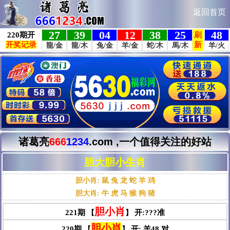
返回首页
诸葛亮
666
1234
.com
,一个值得关注的好站