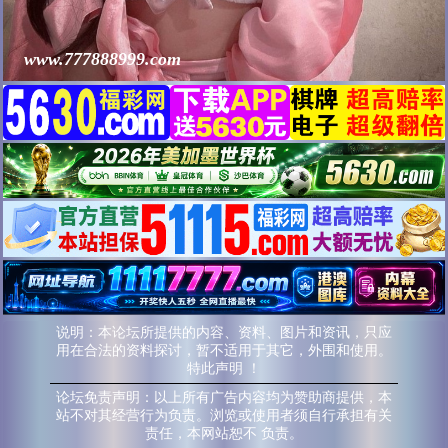
www.777888999.com
说明：本论坛所提供的内容、资料、图片和资讯，只应
用在合法的资料探讨，暂不适用于其它，外围和使用。
特此声明 ！
论坛免责声明：以上所有广告内容均为赞助商提供，本
站不对其经营行为负责。浏览或使用者须自行承担有关
责任，本网站恕不 负责。