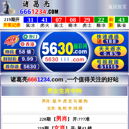
返回首页
诸葛亮
666
1234
.com
,一个值得关注的好站